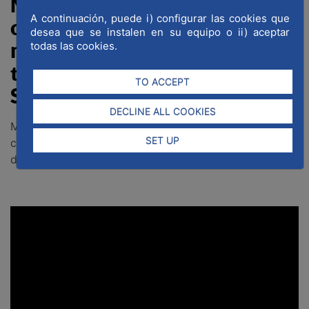
Madrid is the largest Spanish
A continuación, puede i) configurar las cookies que
city, with the largest
desea que se instalen en su equipo o ii) aceptar
metropolitan area. Madrid is
todas las cookies.
the main economic engine of
TO ACCEPT
Spain
DECLINE ALL COOKIES
Madrid is one of the world exponents in engineering,
SET UP
construction and architecture, as well as in the
development of urban mobility projects.