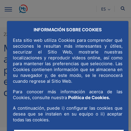
Saltar al contenido principal
ES
INFORMACIÓN SOBRE COOKIES
23/11/2020
Esta sitio web utiliza Cookies para comprender qué
MWCC y WIRES firman una
secciones le resultan más interesantes y útiles,
securizar el Sitio Web, mostrarle nuestras
alianza para lograr un
localizaciones y reproducir videos online, así como
para mantener las preferencias que seleccione. Las
posicionamiento estratégico
Cookies contienen información que se almacena en
su navegador y, de este modo, se le reconocerá
en el sector de la ingeniería,
cuando regrese al Sitio Web.
construcción y arquitectura
Para conocer más información acerca de las
Cookies, consulte nuestra
Política de Cookies.
A continuación, puede i) configurar las cookies que
desea que se instalen en su equipo o ii) aceptar
Compa
Compartir en Twitt
Compartir en Li
Compartir e
RSS
todas las cookies.
Com