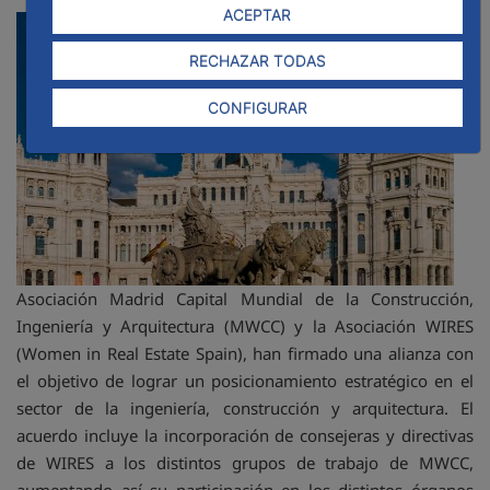
ACEPTAR
La
RECHAZAR TODAS
CONFIGURAR
Asociación Madrid Capital Mundial de la Construcción,
Ingeniería y Arquitectura (MWCC) y la Asociación WIRES
(Women in Real Estate Spain), han firmado una alianza con
el objetivo de lograr un posicionamiento estratégico en el
sector de la ingeniería, construcción y arquitectura. El
acuerdo incluye la incorporación de consejeras y directivas
de WIRES a los distintos grupos de trabajo de MWCC,