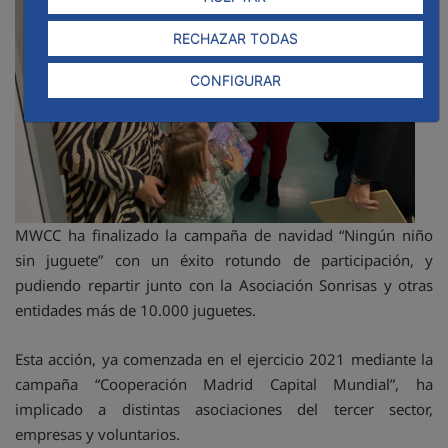
RECHAZAR TODAS
CONFIGURAR
MWCC ha finalizado la campaña de navidad “Ningún niño
sin juguete” con un éxito rotundo de participación, y
pudiendo repartir junto con la Asociación Sonrisas y otras
entidades más de 10.000 juguetes.
Esta acción, ya comenzada en el ejercicio 2021 mediante la
campaña “Cooperación Madrid Capital Mundial”, ha
implicado a distintas asociaciones del tercer sector,
empresas y voluntarios.