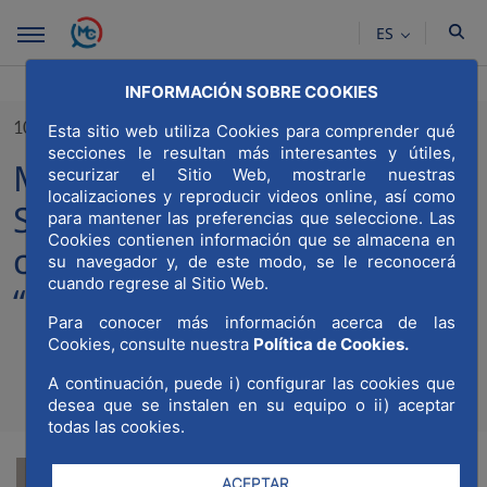
Saltar al contenido principal
ES
INFORMACIÓN SOBRE COOKIES
10/01/2023
Esta sitio web utiliza Cookies para comprender qué
secciones le resultan más interesantes y útiles,
MWCC y la Asociación
securizar el Sitio Web, mostrarle nuestras
localizaciones y reproducir videos online, así como
Sonrisas han finalizado la
para mantener las preferencias que seleccione. Las
Cookies contienen información que se almacena en
campaña de navidad
su navegador y, de este modo, se le reconocerá
cuando regrese al Sitio Web.
“Ningún niño sin juguete”
Para conocer más información acerca de las
Cookies, consulte nuestra
Política de Cookies.
A continuación, puede i) configurar las cookies que
Compa
Compartir en Twitt
Compartir en Li
Compartir e
RSS
desea que se instalen en su equipo o ii) aceptar
Com
todas las cookies.
ACEPTAR