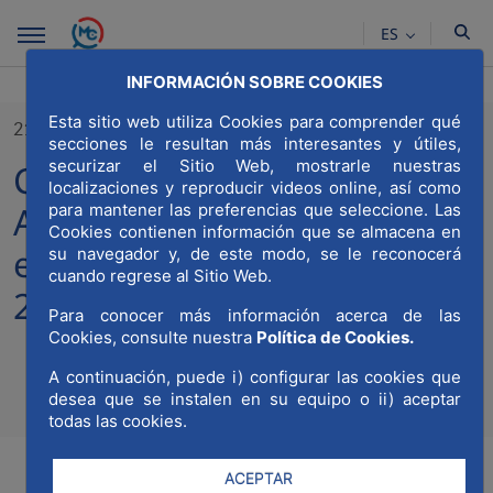
Saltar al contenido principal
ES
INFORMACIÓN SOBRE COOKIES
Esta sitio web utiliza Cookies para comprender qué
21/05/2022
secciones le resultan más interesantes y útiles,
securizar el Sitio Web, mostrarle nuestras
Candidatura Junta Directiva:
localizaciones y reproducir videos online, así como
Asamblea ordinaria y
para mantener las preferencias que seleccione. Las
Cookies contienen información que se almacena en
extraordinaria 25 Marzo
su navegador y, de este modo, se le reconocerá
cuando regrese al Sitio Web.
2022
Para conocer más información acerca de las
Cookies, consulte nuestra
Política de Cookies.
A continuación, puede i) configurar las cookies que
Compa
desea que se instalen en su equipo o ii) aceptar
Compartir en Twitt
Compartir en Li
Compartir e
RSS
Com
todas las cookies.
ACEPTAR