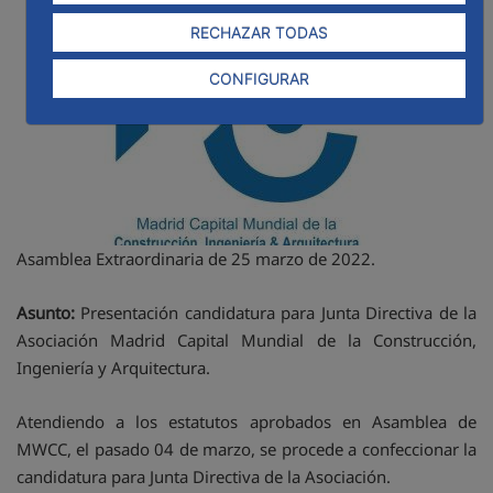
RECHAZAR TODAS
CONFIGURAR
Asamblea Extraordinaria de 25 marzo de 2022.
Asunto:
Presentación candidatura para Junta Directiva de la
Asociación Madrid Capital Mundial de la Construcción,
Ingeniería y Arquitectura.
Atendiendo a los estatutos aprobados en Asamblea de
MWCC, el pasado 04 de marzo, se procede a confeccionar la
candidatura para Junta Directiva de la Asociación.