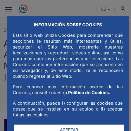
Saltar al contenido principal
ES
INFORMACIÓN SOBRE COOKIES
19/07/2022
Esta sitio web utiliza Cookies para comprender qué
Asseco Spain se une a la
secciones le resultan más interesantes y útiles,
securizar el Sitio Web, mostrarle nuestras
Asociación Madrid Capital
localizaciones y reproducir videos online, así como
para mantener las preferencias que seleccione. Las
Mundial de la Construcción,
Cookies contienen información que se almacena en
su navegador y, de este modo, se le reconocerá
Ingeniería y Arquitectura
cuando regrese al Sitio Web.
Para conocer más información acerca de las
Cookies, consulte nuestra
Política de Cookies.
Compartir
Compar
A continuación, puede i) configurar las cookies que
Com
desea que se instalen en su equipo o ii) aceptar
todas las cookies.
ACEPTAR