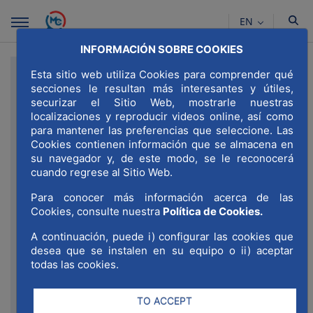
Skip to Main Content
EN
INFORMACIÓN SOBRE COOKIES
Esta sitio web utiliza Cookies para comprender qué
Registration ranking 35 under 
secciones le resultan más interesantes y útiles,
35
securizar el Sitio Web, mostrarle nuestras
localizaciones y reproducir videos online, así como
para mantener las preferencias que seleccione. Las
Cookies contienen información que se almacena en
Indicates Required Fields
su navegador y, de este modo, se le reconocerá
cuando regrese al Sitio Web.
Para conocer más información acerca de las
Cookies, consulte nuestra
Política de Cookies.
A continuación, puede i) configurar las cookies que
desea que se instalen en su equipo o ii) aceptar
todas las cookies.
TO ACCEPT