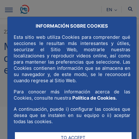
Skip to Main Content
EN
INFORMACIÓN SOBRE COOKIES
22/05/2025
Esta sitio web utiliza Cookies para comprender qué
MWCC publica la evolución
secciones le resultan más interesantes y útiles,
securizar el Sitio Web, mostrarle nuestras
del mercado de la vivienda
localizaciones y reproducir videos online, así como
para mantener las preferencias que seleccione. Las
en España
Cookies contienen información que se almacena en
su navegador y, de este modo, se le reconocerá
cuando regrese al Sitio Web.
Para conocer más información acerca de las
Compartir
Compar
Cookies, consulte nuestra
Política de Cookies.
Com
A continuación, puede i) configurar las cookies que
desea que se instalen en su equipo o ii) aceptar
todas las cookies.
TO ACCEPT