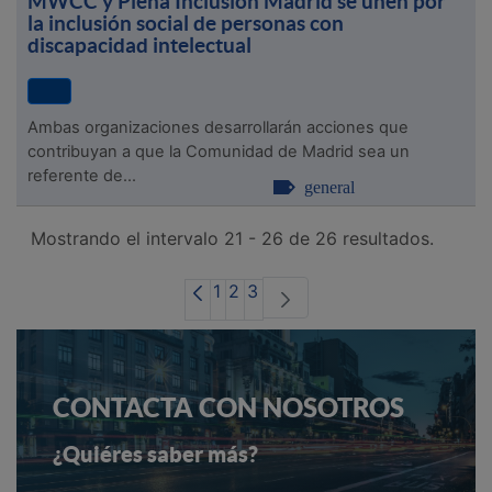
MWCC y Plena Inclusión Madrid se unen por
la inclusión social de personas con
discapacidad intelectual
Ambas organizaciones desarrollarán acciones que
contribuyan a que la Comunidad de Madrid sea un
referente de...
general
Mostrando el intervalo 21 - 26 de 26 resultados.
Página
Página
Página
1
2
3
CONTACTA CON NOSOTROS
¿Quiéres saber más?