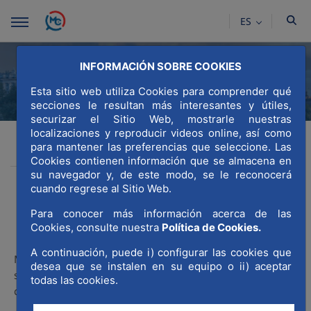
Saltar al contenido principal
ES
INFORMACIÓN SOBRE COOKIES
Esta sitio web utiliza Cookies para comprender qué
secciones le resultan más interesantes y útiles,
securizar el Sitio Web, mostrarle nuestras
localizaciones y reproducir videos online, así como
Comprometidos
Comprometidos
MadridWCC
para mantener las preferencias que seleccione. Las
Acciones socialmente responsables
Cookies contienen información que se almacena en
su navegador y, de este modo, se le reconocerá
cuando regrese al Sitio Web.
Para conocer más información acerca de las
Cookies, consulte nuestra
Política de Cookies.
Convenios de MWCC
A continuación, puede i) configurar las cookies que
MWCC es una asociación comprometida con nuestra
desea que se instalen en su equipo o ii) aceptar
sociedad así como con las comunidades locales en las
todas las cookies.
cuales desarrollamos nuestra actividad.