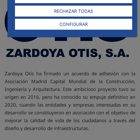
RECHAZAR TODAS
CONFIGURAR
Zardoya Otis ha firmado un acuerdo de adhesión con la
Asociación Madrid Capital Mundial de la Construcción,
Ingeniería y Arquitectura. Este ambicioso proyecto tuvo su
origen en 2016, pero ha conocido su empuje definitivo en
2020, cuando las entidades y empresas interesadas en su
desarrollo se constituyeron en asociación con el objetivo de
mejorar la calidad de vida de los ciudadanos a través del
diseño y desarrollo de infraestructuras.