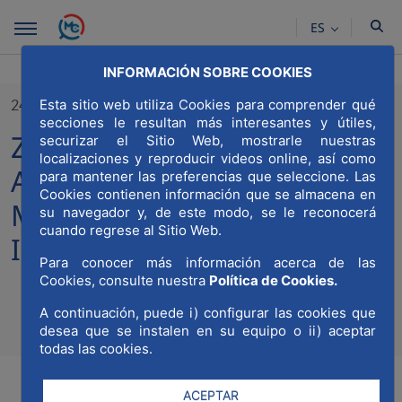
Saltar al contenido principal
ES
INFORMACIÓN SOBRE COOKIES
Esta sitio web utiliza Cookies para comprender qué
24/02/2021
secciones le resultan más interesantes y útiles,
Zardoya Otis se adhiere a la
securizar el Sitio Web, mostrarle nuestras
localizaciones y reproducir videos online, así como
Asociación Madrid Capital
para mantener las preferencias que seleccione. Las
Cookies contienen información que se almacena en
Mundial de la Construcción,
su navegador y, de este modo, se le reconocerá
cuando regrese al Sitio Web.
Ingeniería y Arquitectura
Para conocer más información acerca de las
Cookies, consulte nuestra
Política de Cookies.
A continuación, puede i) configurar las cookies que
Compa
Compartir en Twitt
Compartir en Li
Compartir e
RSS
desea que se instalen en su equipo o ii) aceptar
Com
todas las cookies.
ACEPTAR