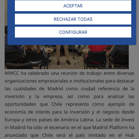
ACEPTAR
RECHAZAR TODAS
CONFIGURAR
MWCC ha celebrado una reunión de trabajo entre diversas
organizaciones empresariales e institucionales para destacar
las cualidades de Madrid como ciudad referencia de la
inversión y la empresa, así como para analizar las
oportunidades que Chile representa como ejemplo de
economía de interés para la inversión y el negocio desde
Europa y otros países de América Latina. La sede de Invest
in Madrid ha sido el escenario en el que Madrid Platform ha
anunciado que Chile será el país invitado en el Hub