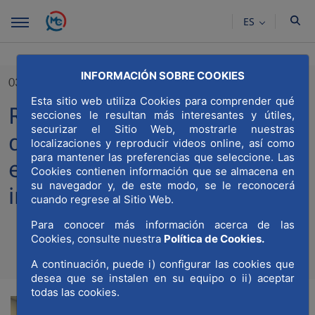
Saltar al contenido principal
ES
INFORMACIÓN SOBRE COOKIES
03/05/2023
Esta sitio web utiliza Cookies para comprender qué
Reunión de trabajo entre
secciones le resultan más interesantes y útiles,
securizar el Sitio Web, mostrarle nuestras
diversas organizaciones
localizaciones y reproducir videos online, así como
para mantener las preferencias que seleccione. Las
empresariales e
Cookies contienen información que se almacena en
su navegador y, de este modo, se le reconocerá
institucionales
cuando regrese al Sitio Web.
Para conocer más información acerca de las
Cookies, consulte nuestra
Política de Cookies.
Compa
Compartir en Twitt
Compartir en Li
Compartir e
RSS
A continuación, puede i) configurar las cookies que
Com
desea que se instalen en su equipo o ii) aceptar
todas las cookies.