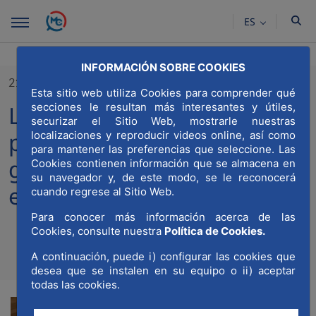
Saltar al contenido principal
ES
INFORMACIÓN SOBRE COOKIES
21/07/2020
Esta sitio web utiliza Cookies para comprender qué
La participación-público-
secciones le resultan más interesantes y útiles,
securizar el Sitio Web, mostrarle nuestras
privada, clave para la
localizaciones y reproducir videos online, así como
para mantener las preferencias que seleccione. Las
generación de renta y
Cookies contienen información que se almacena en
su navegador y, de este modo, se le reconocerá
empleo
cuando regrese al Sitio Web.
Para conocer más información acerca de las
Cookies, consulte nuestra
Política de Cookies.
Compa
Compartir en Twitt
A continuación, puede i) configurar las cookies que
Compartir en Li
Compartir e
RSS
Com
desea que se instalen en su equipo o ii) aceptar
todas las cookies.