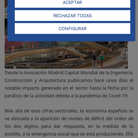
ACEPTAR
RECHAZAR TODAS
CONFIGURAR
Desde la Asociación Madrid Capital Mundial de la Ingeniería,
Construcción y Arquitectura publicamos hace unos días el
notable impacto generado en el sector hasta la fecha por la
parálisis de la actividad debida a la pandemia de Covid-19.
Más allá de esas cifras sectoriales, la economía española se
ve abocada a la aparición de niveles de déficit del orden de
los dos dígitos para dar respuesta, en la medida de lo
posible, a la emergencia social que se está produciendo. Ello