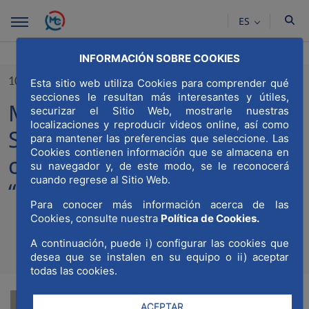
Saltar al contenido principal
ES
INFORMACIÓN SOBRE COOKIES
10/01/2023
Esta sitio web utiliza Cookies para comprender qué
secciones le resultan más interesantes y útiles,
MWCC y la Asociación
securizar el Sitio Web, mostrarle nuestras
localizaciones y reproducir videos online, así como
Sonrisas han finalizado la
para mantener las preferencias que seleccione. Las
Cookies contienen información que se almacena en
campaña de navidad
su navegador y, de este modo, se le reconocerá
cuando regrese al Sitio Web.
“Ningún niño sin juguete”
Para conocer más información acerca de las
Cookies, consulte nuestra
Política de Cookies.
A continuación, puede i) configurar las cookies que
Compa
Compartir en Twitt
Compartir en Li
Compartir e
RSS
desea que se instalen en su equipo o ii) aceptar
Com
todas las cookies.
ACEPTAR