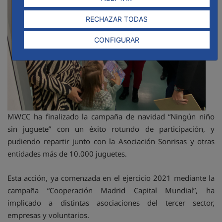
RECHAZAR TODAS
CONFIGURAR
MWCC ha finalizado la campaña de navidad “Ningún niño
sin juguete” con un éxito rotundo de participación, y
pudiendo repartir junto con la Asociación Sonrisas y otras
entidades más de 10.000 juguetes.
Esta acción, ya comenzada en el ejercicio 2021 mediante la
campaña “Cooperación Madrid Capital Mundial”, ha
implicado a distintas asociaciones del tercer sector,
empresas y voluntarios.