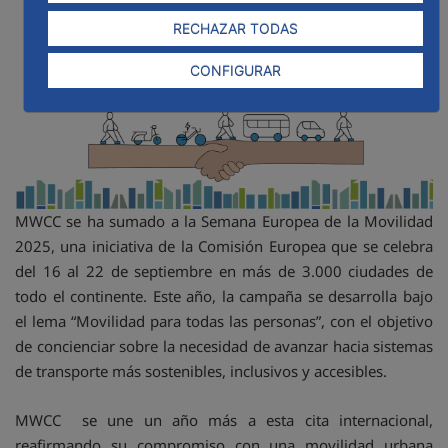
RECHAZAR TODAS
CONFIGURAR
MWCC se ha sumado a la Semana Europea de la Movilidad
2025, una iniciativa de la Comisión Europea que se celebra
del 16 al 22 de septiembre en más de 3.000 ciudades de
todo el continente. Este año, la campaña se desarrolla bajo
el lema “Movilidad para todas las personas”, con el objetivo
de concienciar sobre la necesidad de avanzar hacia sistemas
de transporte más sostenibles, inclusivos y accesibles.
MWCC se une un año más a esta cita internacional,
reafirmando su compromiso con una movilidad urbana