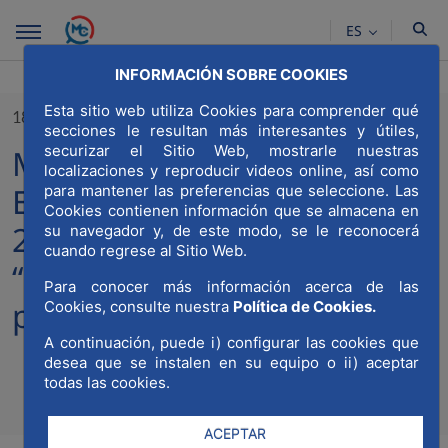
Saltar al contenido principal
ES
INFORMACIÓN SOBRE COOKIES
Esta sitio web utiliza Cookies para comprender qué
18/09/2025
secciones le resultan más interesantes y útiles,
securizar el Sitio Web, mostrarle nuestras
MWCC se suma a la Semana
localizaciones y reproducir videos online, así como
Europea de la Movilidad
para mantener las preferencias que seleccione. Las
Cookies contienen información que se almacena en
2025 bajo el lema
su navegador y, de este modo, se le reconocerá
cuando regrese al Sitio Web.
“Movilidad para todas las
Para conocer más información acerca de las
personas”
Cookies, consulte nuestra
Política de Cookies.
A continuación, puede i) configurar las cookies que
desea que se instalen en su equipo o ii) aceptar
todas las cookies.
Compa
Compartir en Twitt
Compartir en Li
Compartir e
RSS
Com
ACEPTAR