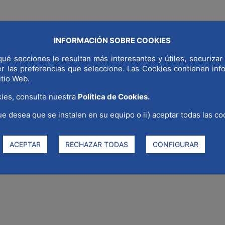
INFORMACIÓN SOBRE COOKIES
NDIAL
¿POR QUÉ MADRID?
SECTORES ESTRATÉGICOS
COMUNI
ué secciones le resultan más interesantes y útiles, securizar 
er las preferencias que seleccione. Las Cookies contienen in
itio Web.
ies, consulte nuestra
Política de Cookies.
ue desea que se instalen en su equipo o ii) aceptar todas las co
a primera entidad internacional
 veterinario a los binomios can
ACEPTAR
RECHAZAR TODAS
CONFIGURAR
ectar minas