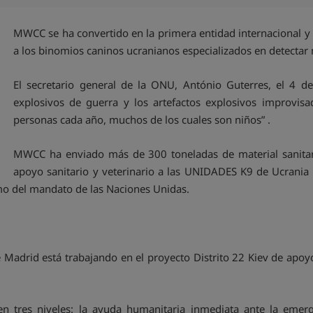
MWCC se ha convertido en la primera entidad internacional y ci
a los binomios caninos ucranianos especializados en detectar
El secretario general de la ONU, António Guterres, el 4 de
explosivos de guerra y los artefactos explosivos improvis
personas cada año, muchos de los cuales son niños” .
MWCC ha enviado más de 300 toneladas de material sanita
apoyo sanitario y veterinario a las UNIDADES K9 de Ucrania 
o del mandato de las Naciones Unidas.
drid está trabajando en el proyecto Distrito 22 Kiev de apoyo a 
en tres niveles: la ayuda humanitaria inmediata ante la emerge