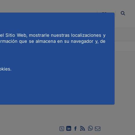
ES
CACIÓN
COMPROMETIDOS
el Sitio Web, mostrarle nuestras localizaciones y
formación que se almacena en su navegador y, de
okies.
 y civil en asistir
inos ucranianos
Compartir en Whats
Compartir en Twitter
Compartir en Linkedin
Compartir en Facebook
RSS
Compartir por emai