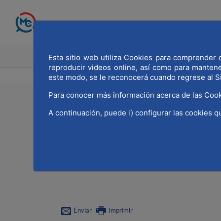
Saltar al contenido principal
INICIO
MADRID CAPITAL MU
Esta sitio web utiliza Cookies para comprender q
reproducir videos online, así como para manten
este modo, se le reconocerá cuando regrese al S
Para conocer más información acerca de las Cook
18/05/2022
A continuación, puede i) configurar las cookies q
MWCC se convierte en l
con material médico y
especializados en det
Enviar
Imprimir