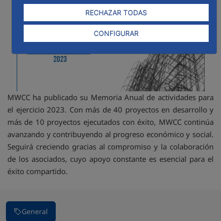
RECHAZAR TODAS
CONFIGURAR
MWCC ha publicado su Memoria Anual de actividades para
el ejercicio 2023. Con más de 40 proyectos en desarrollo y
más de 10 proyectos ejecutados con éxito, MWCC continúa
avanzando y contribuyendo al progreso económico y social.
Seguirá creciendo gracias al compromiso y la colaboración
de los asociados, cuyo apoyo constante es esencial para el
éxito compartido.
General