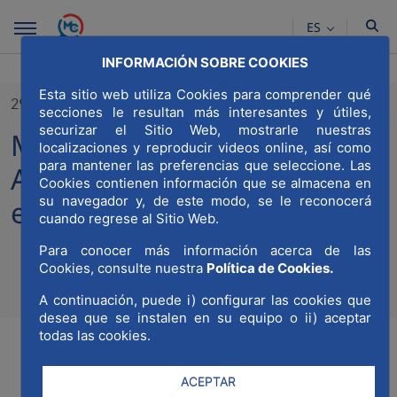
Saltar al contenido principal
ES
INFORMACIÓN SOBRE COOKIES
Esta sitio web utiliza Cookies para comprender qué
29/01/2024
secciones le resultan más interesantes y útiles,
securizar el Sitio Web, mostrarle nuestras
MWCC publica su Memoria
localizaciones y reproducir videos online, así como
para mantener las preferencias que seleccione. Las
Anual de actividades para el
Cookies contienen información que se almacena en
su navegador y, de este modo, se le reconocerá
ejercicio 2023
cuando regrese al Sitio Web.
Para conocer más información acerca de las
Cookies, consulte nuestra
Política de Cookies.
Compa
Compartir en Twitt
Compartir en Li
Compartir e
RSS
A continuación, puede i) configurar las cookies que
Com
desea que se instalen en su equipo o ii) aceptar
todas las cookies.
ACEPTAR