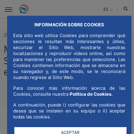
Saltar al contenido principal
ES
INFORMACIÓN SOBRE COOKIES
25/10/2023
Esta sitio web utiliza Cookies para comprender qué
secciones le resultan más interesantes y útiles,
MWCC participa en el
securizar el Sitio Web, mostrarle nuestras
localizaciones y reproducir videos online, así como
Summit CIEC de Innovación
para mantener las preferencias que seleccione. Las
Cookies contienen información que se almacena en
en Economía Circular
su navegador y, de este modo, se le reconocerá
cuando regrese al Sitio Web.
Para conocer más información acerca de las
Cookies, consulte nuestra
Política de Cookies.
Compa
Compartir en Twitt
Compartir en Li
Compartir e
RSS
Com
A continuación, puede i) configurar las cookies que
desea que se instalen en su equipo o ii) aceptar
todas las cookies.
ACEPTAR