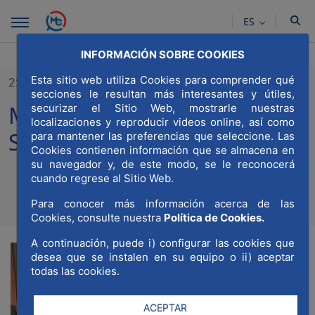
Saltar al contenido principal
ES
INFORMACIÓN SOBRE COOKIES
Esta sitio web utiliza Cookies para comprender qué
21/11/2023
secciones le resultan más interesantes y útiles,
MWCC participa en RADAR
securizar el Sitio Web, mostrarle nuestras
localizaciones y reproducir videos online, así como
SERES 2023
para mantener las preferencias que seleccione. Las
Cookies contienen información que se almacena en
su navegador y, de este modo, se le reconocerá
cuando regrese al Sitio Web.
Compa
Compartir en Twitt
Compartir en Li
Compartir e
RSS
Para conocer más información acerca de las
Com
Cookies, consulte nuestra
Política de Cookies.
A continuación, puede i) configurar las cookies que
desea que se instalen en su equipo o ii) aceptar
todas las cookies.
ACEPTAR