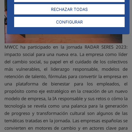
RECHAZAR TODAS
CONFIGURAR
MWCC ha participado en la jornada RADAR SERES 2023:
impacto social para una nueva era. La empresa como líder
del cambio social, su papel en el cuidado de los colectivos
más vulnerables, el liderazgo responsable, modelos de
retención de talento, fórmulas para convertir la empresa en
una plataforma de bienestar para los empleados, el
propósito como eje estratégico en la creación de un nuevo
modelo de empresa, la IA responsable y sus retos o cómo la
tecnología se revela como una palanca para la generación
de progreso y transformación cultural son algunos de las
temáticas tratadas en la jornada. Las empresas españolas se
convierten en motores de cambio y en actores clave para