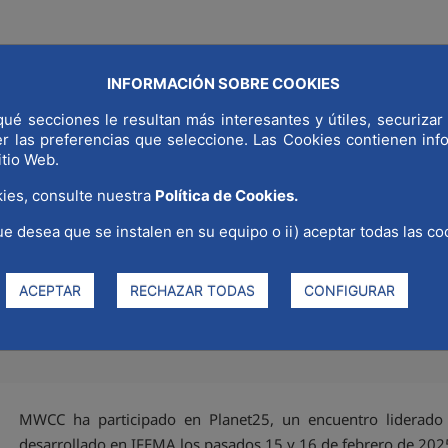
INFORMACIÓN SOBRE COOKIES
NDIAL
¿POR QUÉ MADRID?
SECTORES ESTRATÉGICOS
COMUNI
ué secciones le resultan más interesantes y útiles, securizar 
er las preferencias que seleccione. Las Cookies contienen in
itio Web.
ies, consulte nuestra
Política de Cookies.
ue desea que se instalen en su equipo o ii) aceptar todas las co
lanet25
ACEPTAR
RECHAZAR TODAS
CONFIGURAR
MWCC ha participado en Planet25, un encuentro liderad
desarrollado en IFEMA los pasados 15 y 16 de febrero de 20