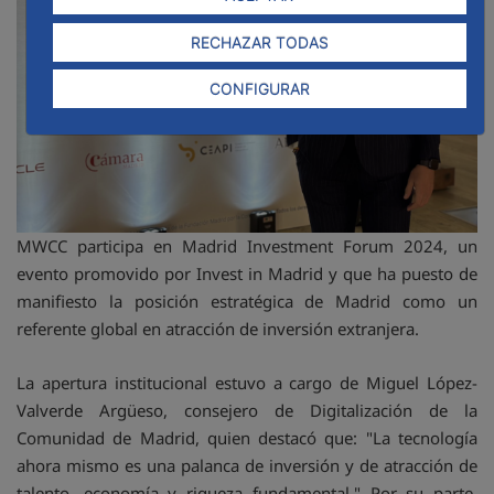
RECHAZAR TODAS
CONFIGURAR
MWCC participa en Madrid Investment Forum 2024, un
evento promovido por Invest in Madrid y que ha puesto de
manifiesto la posición estratégica de Madrid como un
referente global en atracción de inversión extranjera.
La apertura institucional estuvo a cargo de Miguel López-
Valverde Argüeso, consejero de Digitalización de la
Comunidad de Madrid, quien destacó que: "La tecnología
ahora mismo es una palanca de inversión y de atracción de
talento, economía y riqueza fundamental." Por su parte,