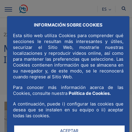
Saltar al contenido principal
ES
INFORMACIÓN SOBRE COOKIES
22/11/2024
Esta sitio web utiliza Cookies para comprender qué
secciones le resultan más interesantes y útiles,
MWCC participa en Madrid
securizar el Sitio Web, mostrarle nuestras
localizaciones y reproducir videos online, así como
Investment Forum 2024
para mantener las preferencias que seleccione. Las
Cookies contienen información que se almacena en
su navegador y, de este modo, se le reconocerá
cuando regrese al Sitio Web.
Compa
Compartir en Twitt
Compartir en Li
Compartir e
RSS
Para conocer más información acerca de las
Com
Cookies, consulte nuestra
Política de Cookies.
A continuación, puede i) configurar las cookies que
desea que se instalen en su equipo o ii) aceptar
todas las cookies.
ACEPTAR