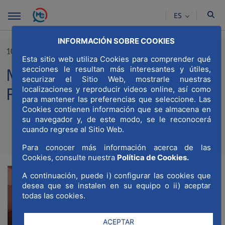
Saltar al contenido principal
ES
INFORMACIÓN SOBRE COOKIES
10/04/2025
Esta sitio web utiliza Cookies para comprender qué
MWCC participa en
secciones le resultan más interesantes y útiles,
securizar el Sitio Web, mostrarle nuestras
FESCOMAD 2025
localizaciones y reproducir videos online, así como
para mantener las preferencias que seleccione. Las
Cookies contienen información que se almacena en
su navegador y, de este modo, se le reconocerá
cuando regrese al Sitio Web.
Compartir
Compar
Com
Para conocer más información acerca de las
Cookies, consulte nuestra
Política de Cookies.
A continuación, puede i) configurar las cookies que
desea que se instalen en su equipo o ii) aceptar
todas las cookies.
ACEPTAR