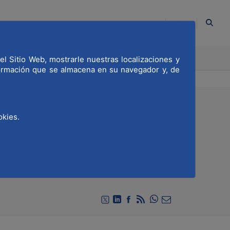
ES
CACIÓN
COMPROMETIDOS
el Sitio Web, mostrarle nuestras localizaciones y
formación que se almacena en su navegador y, de
okies.
gía «Vivir en Madrid»
Compartir en Whats
Compartir en Twitter
Compartir en Linkedin
Compartir en Facebook
RSS
Compartir por emai