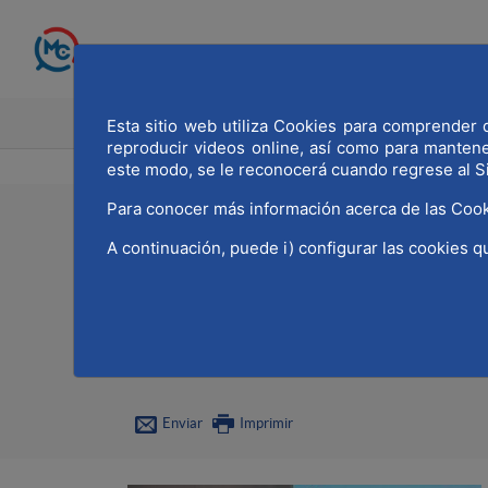
Saltar al contenido principal
INICIO
MADRID CAPITAL MU
Esta sitio web utiliza Cookies para comprender q
reproducir videos online, así como para manten
este modo, se le reconocerá cuando regrese al S
Para conocer más información acerca de las Cook
22/05/2024
A continuación, puede i) configurar las cookies q
MWCC participa en la 
de Madrid Diario
Enviar
Imprimir