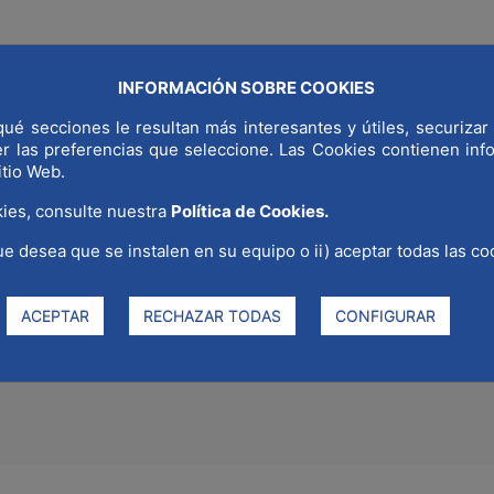
INFORMACIÓN SOBRE COOKIES
NDIAL
¿POR QUÉ MADRID?
SECTORES ESTRATÉGICOS
COMUNI
ué secciones le resultan más interesantes y útiles, securizar 
er las preferencias que seleccione. Las Cookies contienen in
itio Web.
ies, consulte nuestra
Política de Cookies.
ue desea que se instalen en su equipo o ii) aceptar todas las co
III Jornada de Viviendas y Ener
ACEPTAR
RECHAZAR TODAS
CONFIGURAR