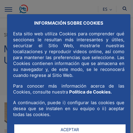
Saltar al contenido principal
ES
INFORMACIÓN SOBRE COOKIES
Esta sitio web utiliza Cookies para comprender qué
18/06/2025
secciones le resultan más interesantes y útiles,
MWCC participa en Future
securizar el Sitio Web, mostrarle nuestras
localizaciones y reproducir videos online, así como
Urban Lab
para mantener las preferencias que seleccione. Las
Cookies contienen información que se almacena en
su navegador y, de este modo, se le reconocerá
cuando regrese al Sitio Web.
Compa
Compartir en Twitt
Compartir en Li
Compartir e
RSS
Para conocer más información acerca de las
Com
Cookies, consulte nuestra
Política de Cookies.
A continuación, puede i) configurar las cookies que
desea que se instalen en su equipo o ii) aceptar
todas las cookies.
ACEPTAR