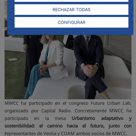
RECHAZAR TODAS
CONFIGURAR
MWCC ha participado en el congreso Future Urban Lab,
organizado por Capital Radio. Concretamente MWCC ha
participado en la mesa
Urbanismo adaptativo y
sostenibilidad: el camino hacia el futuro, junto con
r
epresentantes de Veolia y COAM ambos socios de MWCC.