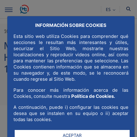
Saltar al contenido principal
ES
INFORMACIÓN SOBRE COOKIES
10/04/2025
Esta sitio web utiliza Cookies para comprender qué
MWCC se suma al reto
secciones le resultan más interesantes y útiles,
securizar el Sitio Web, mostrarle nuestras
Healthy Cities 2025 en su
localizaciones y reproducir videos online, así como
para mantener las preferencias que seleccione. Las
10ª edición
Cookies contienen información que se almacena en
su navegador y, de este modo, se le reconocerá
cuando regrese al Sitio Web.
Para conocer más información acerca de las
Compartir
Compar
Cookies, consulte nuestra
Política de Cookies.
Com
A continuación, puede i) configurar las cookies que
desea que se instalen en su equipo o ii) aceptar
todas las cookies.
ACEPTAR