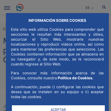
Saltar al contenido principal
ES
INFORMACIÓN SOBRE COOKIES
01/03/2023
Esta sitio web utiliza Cookies para comprender qué
secciones le resultan más interesantes y útiles,
MWCC e IE Real Estate Club
securizar el Sitio Web, mostrarle nuestras
localizaciones y reproducir videos online, así como
publican la “Encuesta de
para mantener las preferencias que seleccione. Las
Cookies contienen información que se almacena en
Oficinas 2023”
su navegador y, de este modo, se le reconocerá
cuando regrese al Sitio Web.
Para conocer más información acerca de las
Cookies, consulte nuestra
Política de Cookies.
Compa
Compartir en Twitt
Compartir en Li
Compartir e
RSS
Com
A continuación, puede i) configurar las cookies que
desea que se instalen en su equipo o ii) aceptar
todas las cookies.
ACEPTAR