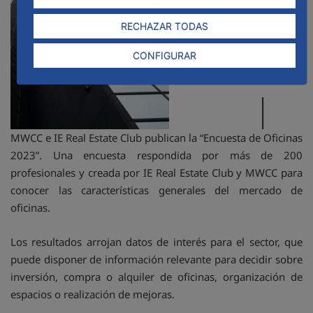
RECHAZAR TODAS
CONFIGURAR
MWCC e IE Real Estate Club publican la “Encuesta de Oficinas
2023”. Una encuesta respondida por más de 200
profesionales y creada por IE Real Estate Club y MWCC para
conocer las características generales del mercado de
oficinas.
Los resultados arrojan datos de interés para el sector, que
puede disponer de información relevante para decidir sobre
inversión, compra o alquiler de oficinas, organización de
espacios o realización de mejoras.