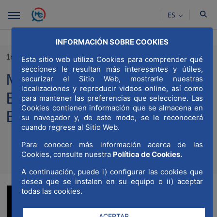
Saltar al contenido principal
ES
INFORMACIÓN SOBRE COOKIES
16/12/2022
Esta sitio web utiliza Cookies para comprender qué
secciones le resultan más interesantes y útiles,
MWCC celebra su II
securizar el Sitio Web, mostrarle nuestras
localizaciones y reproducir videos online, así como
Encuentro de Socios y
para mantener las preferencias que seleccione. Las
Cookies contienen información que se almacena en
Entidades Colaboradoras
su navegador y, de este modo, se le reconocerá
cuando regrese al Sitio Web.
Para conocer más información acerca de las
Cookies, consulte nuestra
Política de Cookies.
Compa
Compartir en Twitt
Compartir en Li
Compartir e
RSS
Com
A continuación, puede i) configurar las cookies que
desea que se instalen en su equipo o ii) aceptar
todas las cookies.
ACEPTAR