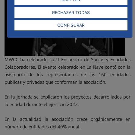
RECHAZAR TODAS
CONFIGURAR
MWCC ha celebrado su II Encuentro de Socios y Entidades
Colaboradoras. El evento celebrado en La Nave contó con la
asistencia de los representantes de las 160 entidades
públicas y privadas que conforman la asociación.
En la jornada se explicaron los proyectos desarrollados por
la entidad durante el ejercicio 2022.
En la actualidad la asociación crece orgánicamente en
número de entidades del 40% anual.