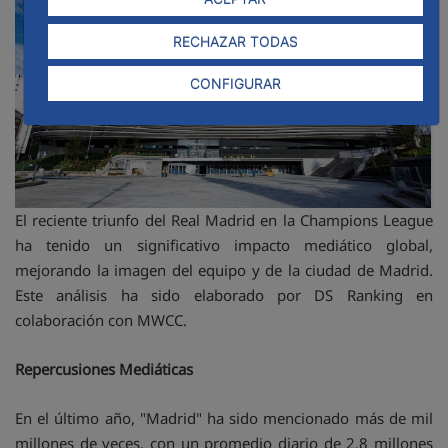
RECHAZAR TODAS
CONFIGURAR
El reciente triunfo del Real Madrid en la Champions League
ha tenido un significativo impacto mediático global,
mejorando la imagen del equipo y de la ciudad de Madrid.
Este análisis ha sido elaborado por DS Ranking en
colaboración con MWCC.
Repercusiones Mediáticas
En el último año, "Madrid" ha sido mencionado más de mil
millones de veces, con un promedio diario de 2.8 millones