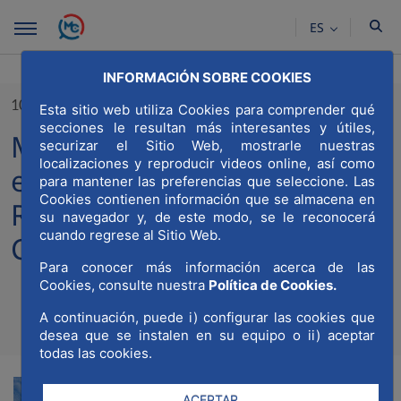
Saltar al contenido principal
ES
INFORMACIÓN SOBRE COOKIES
10/06/2024
Esta sitio web utiliza Cookies para comprender qué
secciones le resultan más interesantes y útiles,
MWCC calcula el impacto
securizar el Sitio Web, mostrarle nuestras
localizaciones y reproducir videos online, así como
económico de la victoria del
para mantener las preferencias que seleccione. Las
Cookies contienen información que se almacena en
Real Madrid en la
su navegador y, de este modo, se le reconocerá
cuando regrese al Sitio Web.
Champions League
Para conocer más información acerca de las
Cookies, consulte nuestra
Política de Cookies.
A continuación, puede i) configurar las cookies que
Compa
Compartir en Twitt
Compartir en Li
Compartir e
RSS
desea que se instalen en su equipo o ii) aceptar
Com
todas las cookies.
ACEPTAR