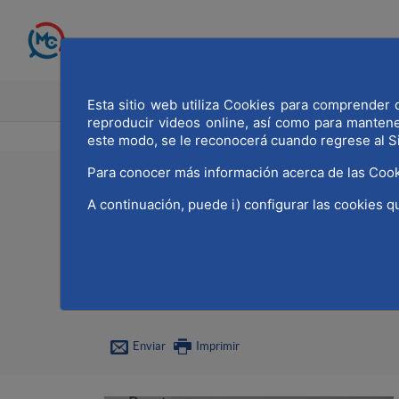
Saltar al contenido principal
INICIO
MADRID CAPITAL MU
Esta sitio web utiliza Cookies para comprender q
reproducir videos online, así como para manten
este modo, se le reconocerá cuando regrese al S
Para conocer más información acerca de las Cook
22/05/2024
A continuación, puede i) configurar las cookies q
MWCC apoya el «Nobel 
Politécnica de Madrid
Enviar
Imprimir