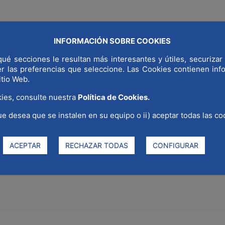
INFORMACIÓN SOBRE COOKIES
NDIAL
¿POR QUÉ MADRID?
SECTORES ESTRATÉGICOS
COMUNI
ué secciones le resultan más interesantes y útiles, securizar 
er las preferencias que seleccione. Las Cookies contienen in
itio Web.
ies, consulte nuestra
Política de Cookies.
ue desea que se instalen en su equipo o ii) aceptar todas las co
de la Ingeniería de Caminos» 
ACEPTAR
RECHAZAR TODAS
CONFIGURAR