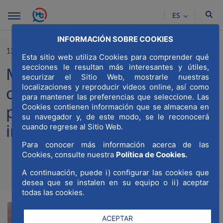
Saltar al contenido principal
ES
INFORMACIÓN SOBRE COOKIES
13/02/2025
Esta sitio web utiliza Cookies para comprender qué
secciones le resultan más interesantes y útiles,
Madrid, en el podio de las
securizar el Sitio Web, mostrarle nuestras
localizaciones y reproducir videos online, así como
ciudades europeas
para mantener las preferencias que seleccione. Las
preferidas para la inversión
Cookies contienen información que se almacena en
su navegador y, de este modo, se le reconocerá
inmobiliaria, según CBRE
cuando regrese al Sitio Web.
Para conocer más información acerca de las
Cookies, consulte nuestra
Política de Cookies.
A continuación, puede i) configurar las cookies que
Compartir
Compar
desea que se instalen en su equipo o ii) aceptar
Com
todas las cookies.
ACEPTAR