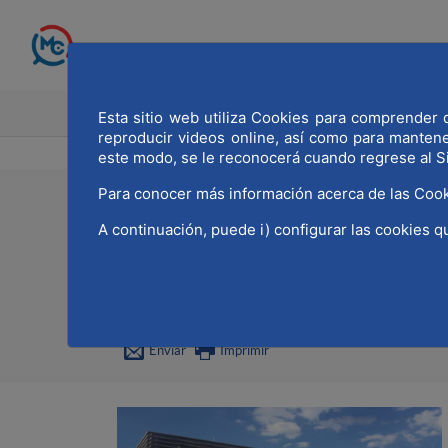
Saltar al contenido principal
INICIO
MADRID CAPITAL MU
Esta sitio web utiliza Cookies para comprender q
reproducir videos online, así como para manten
este modo, se le reconocerá cuando regrese al S
Para conocer más información acerca de las Cook
22/12/2022
A continuación, puede i) configurar las cookies q
La Universidad Intern
Enviar
Imprimir