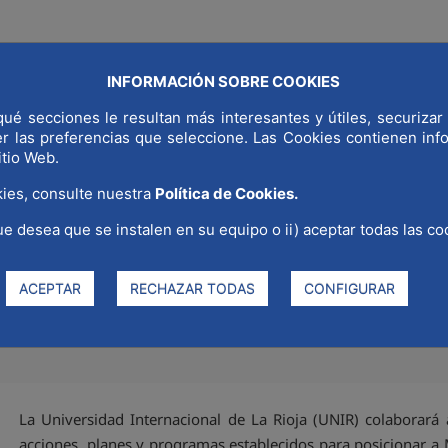
INFORMACIÓN SOBRE COOKIES
NDIAL
¿POR QUÉ MADRID?
SECTORES ESTRATÉGICOS
COMUNI
ué secciones le resultan más interesantes y útiles, securizar 
er las preferencias que seleccione. Las Cookies contienen in
itio Web.
ies, consulte nuestra
Política de Cookies.
ue desea que se instalen en su equipo o ii) aceptar todas las co
acional de La Rioja (UNIR) se
ACEPTAR
RECHAZAR TODAS
CONFIGURAR
La Universidad Internacional de La Rioja (UNIR) colaborará
acciones, planes y programas establecidos para posicionar a