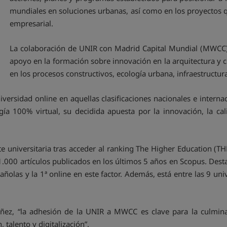
mundiales en soluciones urbanas, así como en los proyectos q
empresarial.
La colaboración de UNIR con Madrid Capital Mundial (MWCC)
apoyo en la formación sobre innovación en la arquitectura y 
en los procesos constructivos, ecología urbana, infraestructur
versidad online en aquellas clasificaciones nacionales e interna
ía 100% virtual, su decidida apuesta por la innovación, la c
te universitaria tras acceder al ranking The Higher Education (T
1.000 artículos publicados en los últimos 5 años en Scopus. Desta
ñolas y la 1ª online en este factor. Además, está entre las 9 uni
ez, “la adhesión de la UNIR a MWCC es clave para la culminac
 talento y digitalización”.