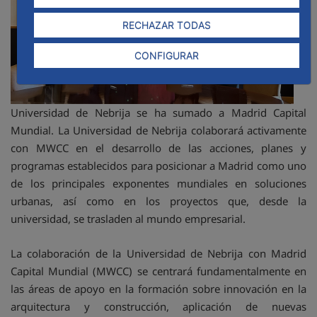
RECHAZAR TODAS
CONFIGURAR
Universidad de Nebrija se ha sumado a Madrid Capital
Mundial. La Universidad de Nebrija colaborará activamente
con MWCC en el desarrollo de las acciones, planes y
programas establecidos para posicionar a Madrid como uno
de los principales exponentes mundiales en soluciones
urbanas, así como en los proyectos que, desde la
universidad, se trasladen al mundo empresarial.
La colaboración de la Universidad de Nebrija con Madrid
Capital Mundial (MWCC) se centrará fundamentalmente en
las áreas de apoyo en la formación sobre innovación en la
arquitectura y construcción, aplicación de nuevas