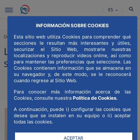
Saltar al contenido principal
ES
INFORMACIÓN SOBRE COOKIES
04/05/2023
Esta sitio web utiliza Cookies para comprender qué
secciones le resultan más interesantes y útiles,
La Universidad de Nebrija
securizar el Sitio Web, mostrarle nuestras
localizaciones y reproducir videos online, así como
se suma a MWCC
para mantener las preferencias que seleccione. Las
Cookies contienen información que se almacena en
su navegador y, de este modo, se le reconocerá
cuando regrese al Sitio Web.
Compa
Compartir en Twitt
Compartir en Li
Compartir e
RSS
Para conocer más información acerca de las
Com
Cookies, consulte nuestra
Política de Cookies.
A continuación, puede i) configurar las cookies que
La
desea que se instalen en su equipo o ii) aceptar
todas las cookies.
ACEPTAR