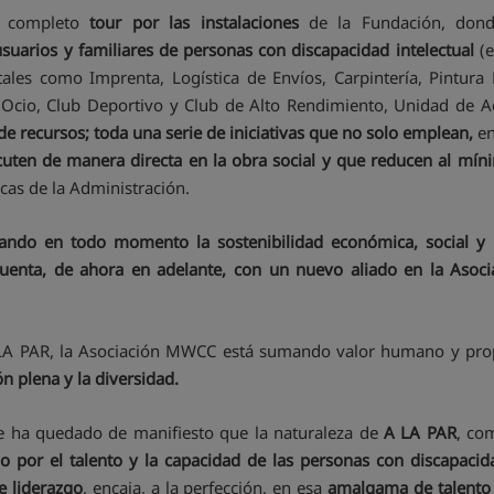
un completo
tour por las instalaciones
de la Fundación, don
usuarios y familiares de personas con discapacidad intelectual
(
es como Imprenta, Logística de Envíos, Carpintería, Pintura
Ocio, Club Deportivo y Club de Alto Rendimiento, Unidad de Acc
e recursos; toda una serie de iniciativas que no solo emplean,
e
rcuten de manera directa en la obra social y que reducen al m
cas de la Administración.
zando en todo momento la sostenibilidad económica, social 
uenta, de ahora en adelante, con un nuevo aliado en la Asocia
A PAR, la Asociación MWCC está sumando valor humano y propós
n plena y la diversidad.
e ha quedado de manifiesto que la naturaleza de
A LA PAR
, co
o por el talento y la capacidad de las personas con discapaci
e liderazgo
, encaja, a la perfección, en esa
amalgama de talento