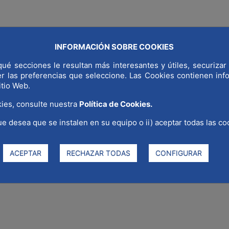
INFORMACIÓN SOBRE COOKIES
NDIAL
¿POR QUÉ MADRID?
SECTORES ESTRATÉGICOS
COMUNI
ué secciones le resultan más interesantes y útiles, securizar 
er las preferencias que seleccione. Las Cookies contienen in
itio Web.
ies, consulte nuestra
Política de Cookies.
ue desea que se instalen en su equipo o ii) aceptar todas las co
la Asociación MWCC visita las 
rimera mano la obra social de l
ACEPTAR
RECHAZAR TODAS
CONFIGURAR
rdo de colaboración desde sep