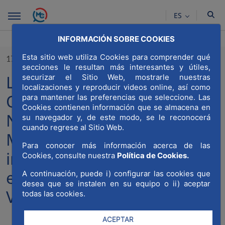
Saltar al contenido principal
ES
INFORMACIÓN SOBRE COOKIES
Esta sitio web utiliza Cookies para comprender qué
17/01/2023
secciones le resultan más interesantes y útiles,
La Dirección General de la
securizar el Sitio Web, mostrarle nuestras
localizaciones y reproducir videos online, así como
Oficina para Madrid Nuevo
para mantener las preferencias que seleccione. Las
Cookies contienen información que se almacena en
Norte de la Comunidad de
su navegador y, de este modo, se le reconocerá
cuando regrese al Sitio Web.
Madrid y MWCC visita las
Para conocer más información acerca de las
instalaciones de Orona Ideo
Cookies, consulte nuestra
Política de Cookies.
en San Sebastian (País
A continuación, puede i) configurar las cookies que
desea que se instalen en su equipo o ii) aceptar
Vasco)
todas las cookies.
ACEPTAR