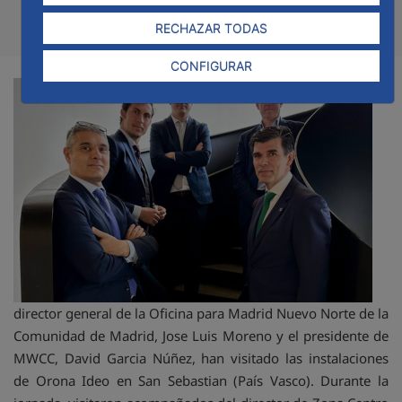
Compa
Compartir en Twitt
Compartir en Li
Compartir e
RSS
RECHAZAR TODAS
Com
CONFIGURAR
El
director general de la Oficina para Madrid Nuevo Norte de la
Comunidad de Madrid, Jose Luis Moreno y el presidente de
MWCC, David Garcia Núñez, han visitado las instalaciones
de Orona Ideo en San Sebastian (País Vasco). Durante la