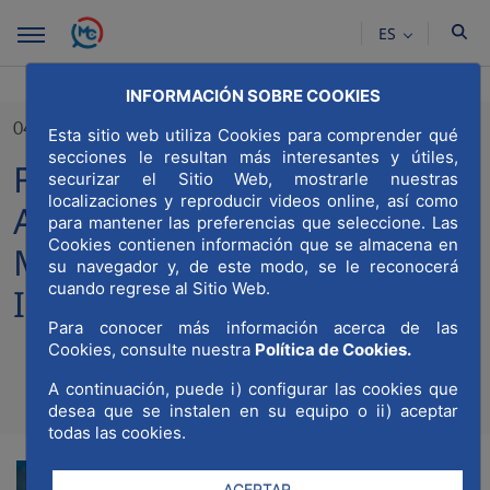
Saltar al contenido principal
ES
INFORMACIÓN SOBRE COOKIES
04/02/2022
Esta sitio web utiliza Cookies para comprender qué
secciones le resultan más interesantes y útiles,
FYCMA Colaborará con la
securizar el Sitio Web, mostrarle nuestras
localizaciones y reproducir videos online, así como
Asociación Madrid Capital
para mantener las preferencias que seleccione. Las
Cookies contienen información que se almacena en
Mundial de la Construcción,
su navegador y, de este modo, se le reconocerá
cuando regrese al Sitio Web.
Ingeniería y Arquitectura
Para conocer más información acerca de las
Cookies, consulte nuestra
Política de Cookies.
A continuación, puede i) configurar las cookies que
Compa
Compartir en Twitt
Compartir en Li
Compartir e
RSS
desea que se instalen en su equipo o ii) aceptar
Com
todas las cookies.
ACEPTAR