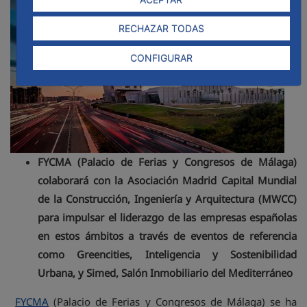
RECHAZAR TODAS
CONFIGURAR
FYCMA (Palacio de Ferias y Congresos de Málaga)
colaborará con la Asociación Madrid Capital Mundial
de la Construcción, Ingeniería y Arquitectura (MWCC)
para impulsar el liderazgo de las empresas españolas
en estos ámbitos a través de eventos de referencia
como Greencities, Inteligencia y Sostenibilidad
Urbana, y Simed, Salón Inmobiliario del Mediterráneo
FYCMA
(Palacio de Ferias y Congresos de Málaga) se ha