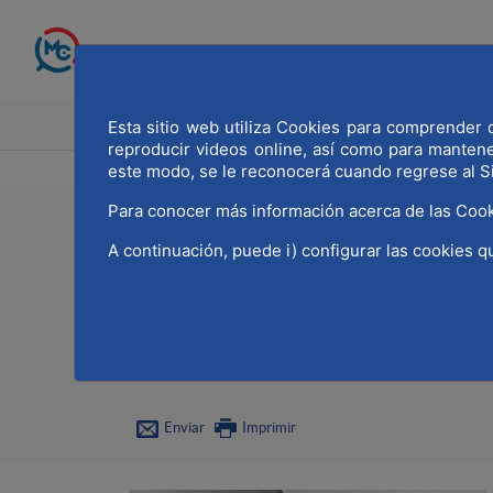
Saltar al contenido principal
INICIO
MADRID CAPITAL MU
Esta sitio web utiliza Cookies para comprender q
reproducir videos online, así como para manten
este modo, se le reconocerá cuando regrese al S
Para conocer más información acerca de las Cook
21/04/2021
A continuación, puede i) configurar las cookies q
El 30% de las buenas p
Ecológica y Reto Dem
Enviar
Imprimir