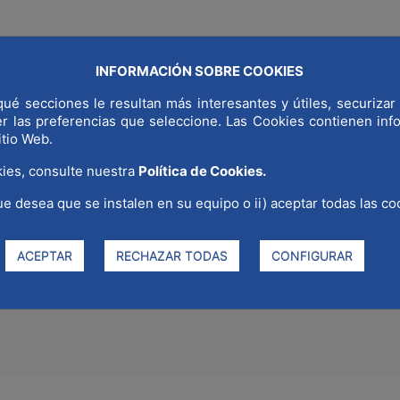
INFORMACIÓN SOBRE COOKIES
NDIAL
¿POR QUÉ MADRID?
SECTORES ESTRATÉGICOS
COMUNI
ué secciones le resultan más interesantes y útiles, securizar 
er las preferencias que seleccione. Las Cookies contienen in
itio Web.
ies, consulte nuestra
Política de Cookies.
ue desea que se instalen en su equipo o ii) aceptar todas las co
rácticas presentadas por al Min
ográfico, corresponden a ent
ACEPTAR
RECHAZAR TODAS
CONFIGURAR