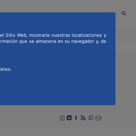
ES
CACIÓN
COMPROMETIDOS
el Sitio Web, mostrarle nuestras localizaciones y
formación que se almacena en su navegador y, de
okies.
isterio de Transición
idades de MWCC
Compartir en Whats
Compartir en Twitter
Compartir en Linkedin
Compartir en Facebook
RSS
Compartir por emai