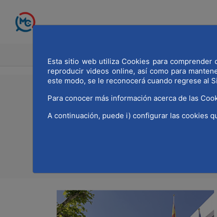
Saltar al contenido principal
INICIO
MADRID CAPITAL MU
Esta sitio web utiliza Cookies para comprender q
reproducir videos online, así como para manten
este modo, se le reconocerá cuando regrese al S
20/02/2025
Para conocer más información acerca de las Cook
Ayvens se une a la p
A continuación, puede i) configurar las cookies q
Imprimir