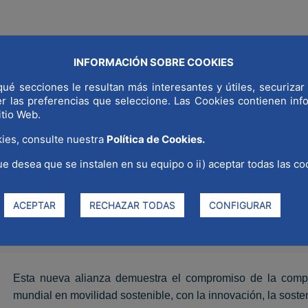
INFORMACIÓN SOBRE COOKIES
COMUNI
NDIAL
¿POR QUÉ MADRID?
SECTORES ESTRATÉGICOS
ué secciones le resultan más interesantes y útiles, securizar 
er las preferencias que seleccione. Las Cookies contienen in
itio Web.
ies, consulte nuestra
Política de Cookies.
lataforma MWCC
ue desea que se instalen en su equipo o ii) aceptar todas las co
ACEPTAR
RECHAZAR TODAS
CONFIGURAR
Esta nueva alianza demuestra el compromiso de la compa
mundial en movilidad sostenible, con la innovación, la sosteni