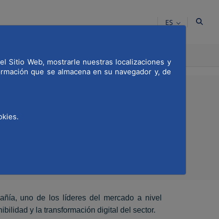
ES
CACIÓN
COMPROMETIDOS
el Sitio Web, mostrarle nuestras localizaciones y
formación que se almacena en su navegador y, de
okies.
Compartir en Twitter
Compartir en Linkedi
Compartir por emai
ñía, uno de los líderes del mercado a nivel
bilidad y la transformación digital del sector.