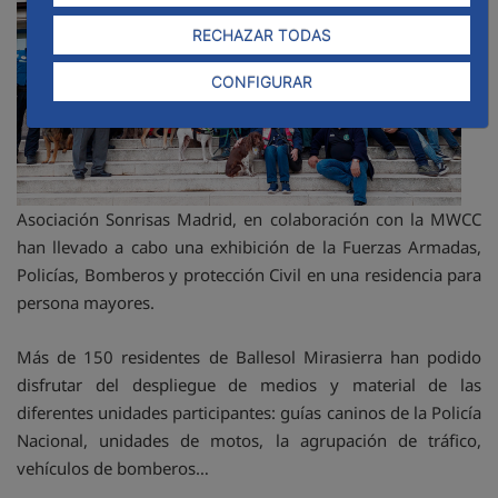
RECHAZAR TODAS
CONFIGURAR
Asociación Sonrisas Madrid, en colaboración con la MWCC
han llevado a cabo una exhibición de la Fuerzas Armadas,
Policías, Bomberos y protección Civil en una residencia para
persona mayores.
Más de 150 residentes de Ballesol Mirasierra han podido
disfrutar del despliegue de medios y material de las
diferentes unidades participantes: guías caninos de la Policía
Nacional, unidades de motos, la agrupación de tráfico,
vehículos de bomberos…