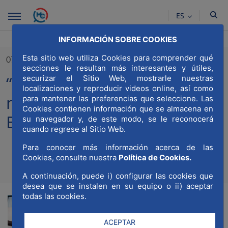
Saltar al contenido principal
ES
INFORMACIÓN SOBRE COOKIES
Esta sitio web utiliza Cookies para comprender qué
07/11/2022
secciones le resultan más interesantes y útiles,
“Sonrisas” para las personas
securizar el Sitio Web, mostrarle nuestras
localizaciones y reproducir videos online, así como
mayores de la residencia
para mantener las preferencias que seleccione. Las
Cookies contienen información que se almacena en
Ballesol Mirasierra
su navegador y, de este modo, se le reconocerá
cuando regrese al Sitio Web.
Para conocer más información acerca de las
Cookies, consulte nuestra
Política de Cookies.
Compa
Compartir en Twitt
Compartir en Li
Compartir e
RSS
Com
A continuación, puede i) configurar las cookies que
desea que se instalen en su equipo o ii) aceptar
todas las cookies.
La
ACEPTAR